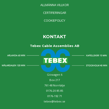
ALLMÄNNA VILLKOR
CERTIFIERINGAR
COOKIEPOLICY
KONTAKT
Tebex Cable Assemblies AB
Gösvagen 6
Box 217
761 48 Norrtälje
0176-20 85 85
0176-192 71
tebex@tebex.se